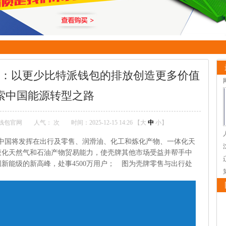
：以更少比特派钱包的排放创造更多价值
索中国能源转型之路
ie钱包官网
人气：
次
时间：2025-12-15 14:26 【
大
中
小
】
中国将发挥在出行及零售、润滑油、化工和炼化产物、一体化天
液化天然气和石油产物贸易能力，使壳牌其他市场受益并帮手中
新能级的新高峰，处事4500万用户； 图为壳牌零售与出行处