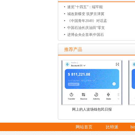
速览“十四五”：端牢能
城改新蝶变 筑梦京津冀
《中国青年2049》对话孟
中国石油长庆油田“零支
进博会央企首单|中国石
推荐产品
网上的人波场钱包民日报
网站首页
比特派
bi