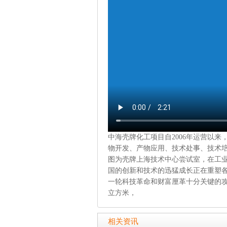
中海壳牌化工项目自2006年运营以
物开发、产物应用、技术处事、技术
图为壳牌上海技术中心尝试室，在工
国的创新和技术的迅猛成长正在重塑
一轮科技革命和财富厘革十分关键的攻
立方米，
相关资讯