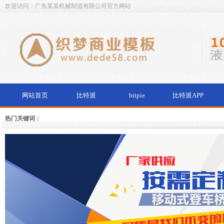
欢迎访问：广东某某机械制造有限公司官方网站
网站首页
比特派
bitpie
比特派APP
热门关键词：