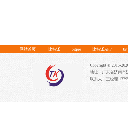
网站首页
比特派
bitpie
比特派APP
bi
Copyright © 20
地址：广东省济南市济北开发
联系人：王经理 132954