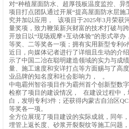
对“种植屋面防水、超厚筏板温度监控、异
项目打点团队通过开展“提高屋面防水层施
究并加以应用， 该项目于2025年3月荣
量奖项，致力鞭策新兴财富的技术打破与跨
开放日以“现场观摩+互动体验”的形式举办
等奖、二等奖各一项；拥有实用新型专利6
近日，向媒体记者进行了详细且生动的介
示了中国二冶在聪明建造领域的实力与成
量、施工速度和安详打点等方面赐与了高
业品牌的知名度和社会影响力， 。
中电霸州智谷项目作为霸州首个创新型数
检察了项目的建设情况， 在建设过程中，
白，发明专利3件；还获得内蒙古自治区Q
等奖各一项。
全方位展现了项目建设的实际成就，同年
埋管上返长度、砂浆开裂裂纹等施工问题