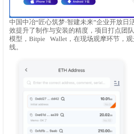
中国中冶“匠心筑梦·智建未来”企业开放日
效提升了制作与安装的精度，项目打点团队
模型，Bitpie Wallet，在现场观摩环节
线。